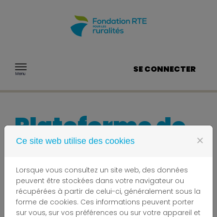
Passer au contenu
SE CONNECTER
Menu
Plateforme de
candidature de
close
Ce site web utilise des cookies
la Fondation
Lorsque vous consultez un site web, des données
peuvent être stockées dans votre navigateur ou
RTE pour les
récupérées à partir de celui-ci, généralement sous la
forme de cookies. Ces informations peuvent porter
sur vous, sur vos préférences ou sur votre appareil et