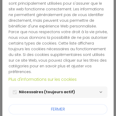
ruralités
sont principalement utilisées pour s'assurer que le
site web fonctionne correctement. Les informations
ne permettent généralement pas de vous identifier
Comment constituer votre dossier de
directement, mais peuvent vous permettre de
demande de soutien ?
bénéficier d'une expérience Web personnalisée.
Parce que nous respectons votre droit à la vie privée,
Information importante concernant les délais de
nous vous donnons la possibilité de ne pas autoriser
traitement :
certains types de cookies. Cette liste affichera
toujours les cookies nécessaires au fonctionnement
En raison du nombre particulièrement élevé de
du site. Si des cookies supplémentaires sont utilisés
demandes reçues, l’étude d’un dossier, depuis
sur ce site Web, vous pouvez cliquer sur les titres des
son dépôt jusqu’à son éventuelle présentation
catégories pour en savoir plus et ajuster vos
au Comité exécutif de la Fondation, peut
préférences.
nécessiter plusieurs mois (entre 7 et 10 mois
Plus d'informations sur les cookies
environ).
Nous vous remercions de bien vouloir tenir
Nécessaires (toujours actif)
compte de ces délais dans la planification de
votre projet. L’équipe de la Fondation reviendra
vers vous dans les meilleurs délais, sans qu’une
FERMER
date de réponse ou de passage en comité