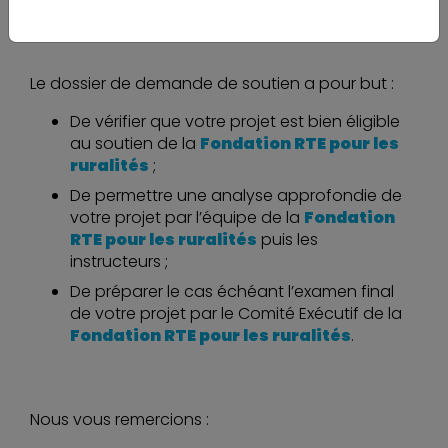
puisse toutefois être garantie.
Le dossier de demande de soutien a pour but :
De vérifier que votre projet est bien éligible
au soutien de la
Fondation RTE pour les
ruralités
;
De permettre une analyse approfondie de
votre projet par l’équipe de la
Fondation
RTE pour les ruralités
puis les
instructeurs ;
De préparer le cas échéant l’examen final
de votre projet par le Comité Exécutif de la
Fondation RTE pour les ruralités
.
Nous vous remercions :